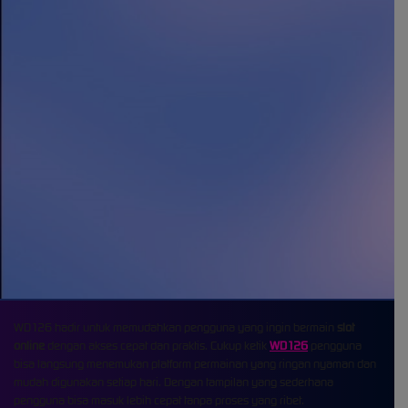
p**s
IDR
4,230,750.00
Candy Rush
brut****9
IDR
4,112,850.00
W
Starlight Princess Super Scatter
Pan
p**s
IDR
3,923,040.00
Pi
Candy Rush
k
un
Un
And
A
WD126 hadir untuk memudahkan pengguna yang ingin bermain
slot
online
dengan akses cepat dan praktis. Cukup ketik
WD126
pengguna
bisa langsung menemukan platform permainan yang ringan nyaman dan
mudah digunakan setiap hari. Dengan tampilan yang sederhana
pengguna bisa masuk lebih cepat tanpa proses yang ribet.