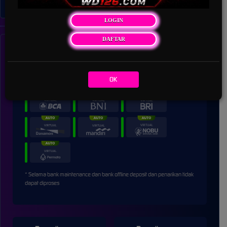
LOGIN
DAFTAR
OK
* Selama bank maintenance dan bank offline deposit dan penarikan tidak
dapat diproses